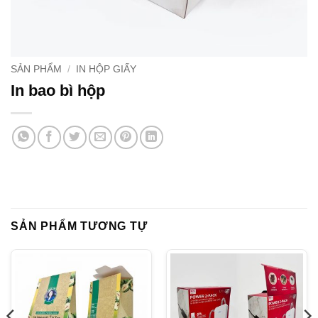
SẢN PHẨM
/
IN HỘP GIẤY
In bao bì hộp
SẢN PHẨM TƯƠNG TỰ