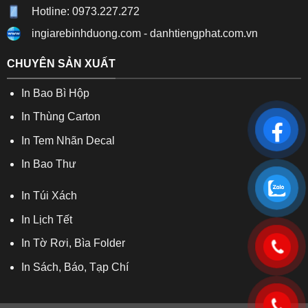
Hotline: 0973.227.272
ingiarebinhduong.com
-
danhtiengphat.com.vn
CHUYÊN SẢN XUẤT
In Bao Bì Hộp
In Thùng Carton
In Tem Nhãn Decal
In Bao Thư
In Túi Xách
In Lịch Tết
In Tờ Rơi, Bìa Folder
In Sách, Báo, Tạp Chí