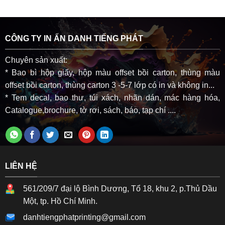
CÔNG TY IN ẤN DANH TIẾNG PHÁT
Chuyên sản xuất:
* Bao bì hộp giấy, hộp màu offset bồi carton, thùng màu
offset bồi carton, thùng carton 3 -5-7 lớp có in và không in...
* Tem decal, bao thư, túi xách, nhãn dán, mác hàng hóa,
Catalogue,brochure, tờ rơi, sách, báo, tạp chí ....
LIÊN HỆ
561/209/7 đại lộ Bình Dương, Tổ 18, khu 2, p.Thủ Dầu
Một, tp. Hồ Chí Minh.
danhtiengphatprinting@gmail.com