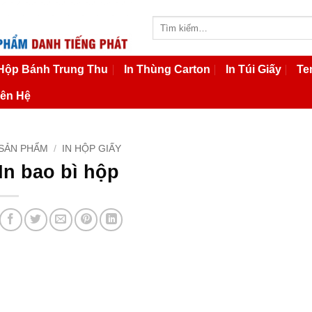
Tìm
kiếm:
 Hộp Bánh Trung Thu
In Thùng Carton
In Túi Giấy
Te
iên Hệ
SẢN PHẨM
/
IN HỘP GIẤY
In bao bì hộp