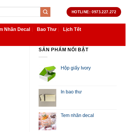
HOTLINE: 0973.227.272
m Nhãn Decal
Bao Thư
Lịch Tết
SẢN PHẨM NỔI BẬT
Hộp giấy Ivory
In bao thư
Tem nhãn decal