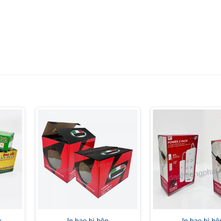
x
In bao bì hộp
In bao bì hộ