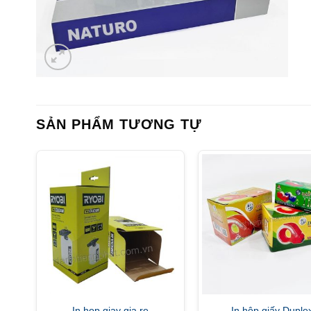
SẢN PHẨM TƯƠNG TỰ
In hop giay gia re
In hộp giấy Duple