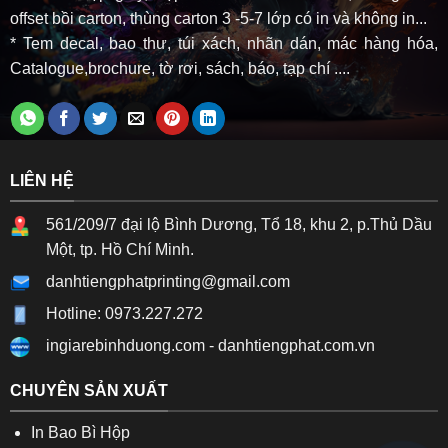
offset bồi carton, thùng carton 3 -5-7 lớp có in và không in...
* Tem decal, bao thư, túi xách, nhãn dán, mác hàng hóa,
Catalogue,brochure, tờ rơi, sách, báo, tạp chí ....
LIÊN HỆ
561/209/7 đại lộ Bình Dương, Tổ 18, khu 2, p.Thủ Dầu
Một, tp. Hồ Chí Minh.
danhtiengphatprinting@gmail.com
Hotline: 0973.227.272
ingiarebinhduong.com
-
danhtiengphat.com.vn
CHUYÊN SẢN XUẤT
In Bao Bì Hộp