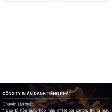
CÔNG TY IN ẤN DANH TIẾNG PHÁT
Chuyên sản xuất:
* Bao bì hộp giấy, hộp màu offset bồi carton, thùng màu