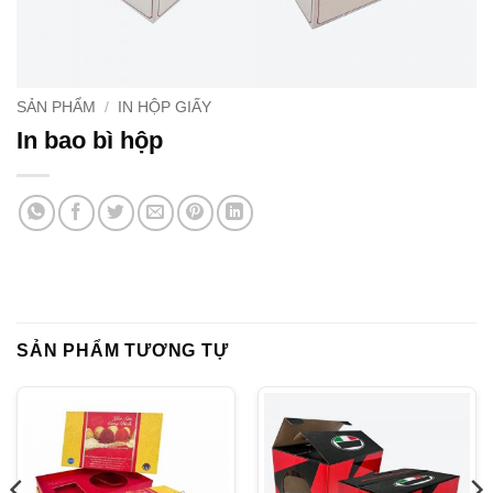
SẢN PHẨM
/
IN HỘP GIẤY
In bao bì hộp
SẢN PHẨM TƯƠNG TỰ