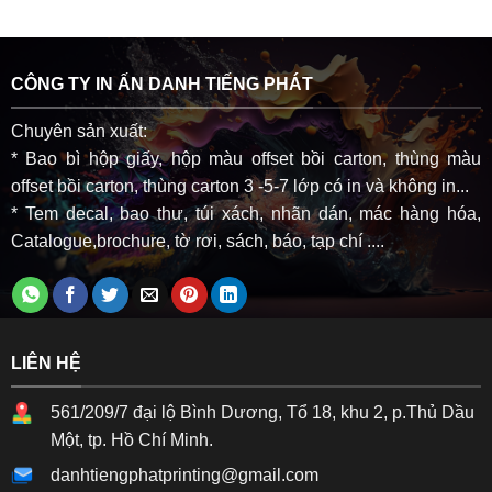
CÔNG TY IN ẤN DANH TIẾNG PHÁT
Chuyên sản xuất:
* Bao bì hộp giấy, hộp màu offset bồi carton, thùng màu
offset bồi carton, thùng carton 3 -5-7 lớp có in và không in...
* Tem decal, bao thư, túi xách, nhãn dán, mác hàng hóa,
Catalogue,brochure, tờ rơi, sách, báo, tạp chí ....
LIÊN HỆ
561/209/7 đại lộ Bình Dương, Tổ 18, khu 2, p.Thủ Dầu
Một, tp. Hồ Chí Minh.
danhtiengphatprinting@gmail.com