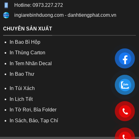
Hotline: 0973.227.272
ingiarebinhduong.com
-
danhtiengphat.com.vn
CHUYÊN SẢN XUẤT
In Bao Bì Hộp
In Thùng Carton
In Tem Nhãn Decal
In Bao Thư
In Túi Xách
In Lịch Tết
In Tờ Rơi, Bìa Folder
In Sách, Báo, Tạp Chí