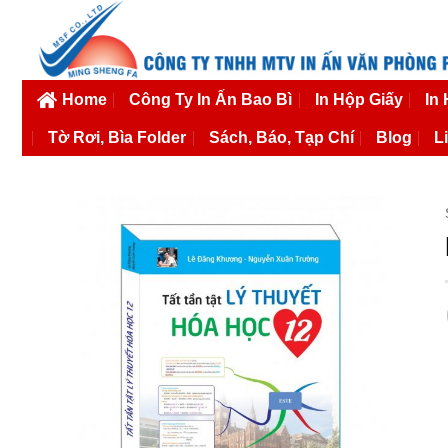
Bỏ
qua
nội
dung
Home
Công Ty In Ấn Bao Bì
In Hộp Giấy
In
Tờ Rơi, Bìa Folder
Sách, Báo, Tạp Chí
Blog
L