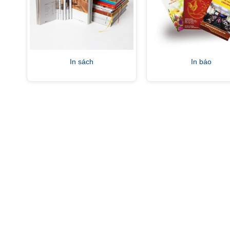
In sách
In báo