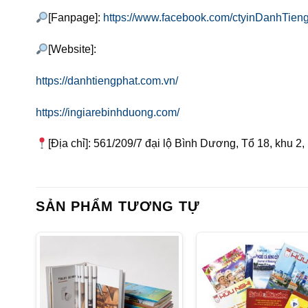
[Fanpage]:
https://www.facebook.com/ctyinDanhTieng
[Website]:
https://danhtiengphat.com.vn/
https://ingiarebinhduong.com/
[Địa chỉ]: 561/209/7 đại lộ Bình Dương, Tổ 18, khu 2,
SẢN PHẨM TƯƠNG TỰ