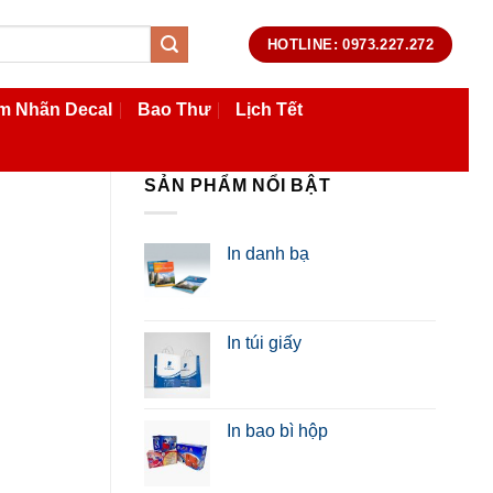
HOTLINE: 0973.227.272
m Nhãn Decal
Bao Thư
Lịch Tết
SẢN PHẨM NỔI BẬT
In danh bạ
In túi giấy
In bao bì hộp