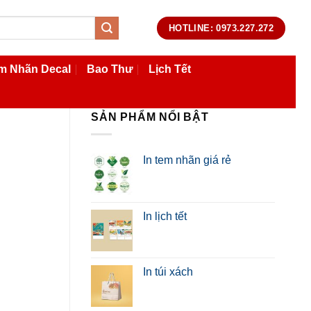
HOTLINE: 0973.227.272
m Nhãn Decal
Bao Thư
Lịch Tết
SẢN PHẨM NỔI BẬT
In tem nhãn giá rẻ
In lịch tết
In túi xách