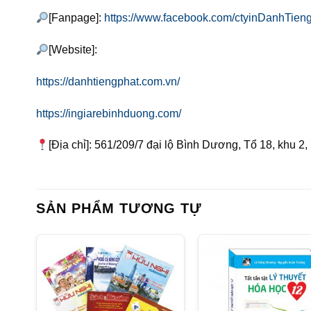
[Fanpage]:
https://www.facebook.com/ctyinDanhTieng
[Website]:
https://danhtiengphat.com.vn/
https://ingiarebinhduong.com/
[Địa chỉ]: 561/209/7 đại lộ Bình Dương, Tổ 18, khu 2,
SẢN PHẨM TƯƠNG TỰ