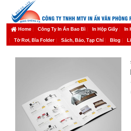
Bỏ
qua
nội
dung
Home
Công Ty In Ấn Bao Bì
In Hộp Giấy
In
Tờ Rơi, Bìa Folder
Sách, Báo, Tạp Chí
Blog
L