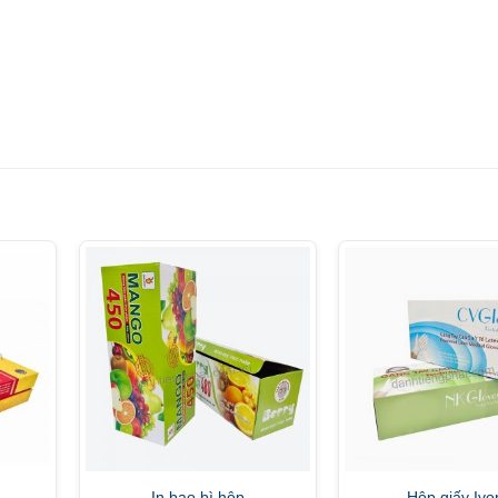
In bao bì hộp
Hộp giấy Ivo