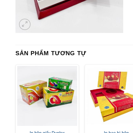
SẢN PHẨM TƯƠNG TỰ
In hộp giấy Duplex
In bao bì hộp