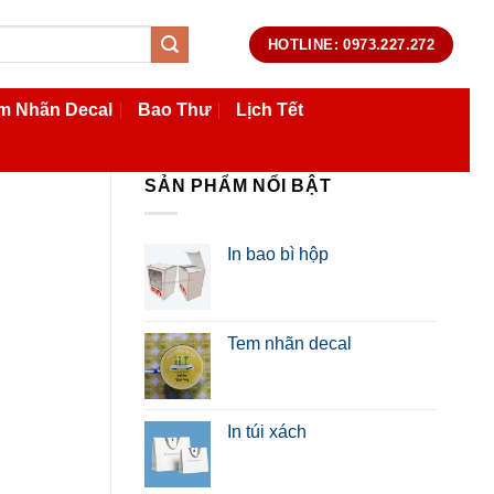
HOTLINE: 0973.227.272
m Nhãn Decal
Bao Thư
Lịch Tết
SẢN PHẨM NỔI BẬT
In bao bì hộp
Tem nhãn decal
In túi xách