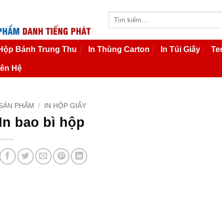
Tìm
kiếm:
 Hộp Bánh Trung Thu
In Thùng Carton
In Túi Giấy
Te
iên Hệ
SẢN PHẨM
/
IN HỘP GIẤY
In bao bì hộp