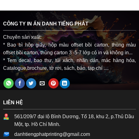
CÔNG TY IN ẤN DANH TIẾNG PHÁT
Chuyên sản xuất:
* Bao bì hộp giấy, hộp màu offset bồi carton, thùng màu
offset bồi carton, thùng carton 3 -5-7 lớp có in và không in...
* Tem decal, bao thư, túi xách, nhãn dán, mác hàng hóa,
Catalogue,brochure, tờ rơi, sách, báo, tạp chí ....
LIÊN HỆ
561/209/7 đại lộ Bình Dương, Tổ 18, khu 2, p.Thủ Dầu
Một, tp. Hồ Chí Minh.
danhtiengphatprinting@gmail.com