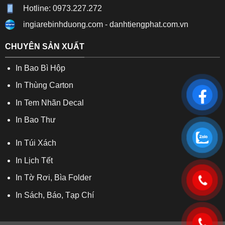
Hotline: 0973.227.272
ingiarebinhduong.com
-
danhtiengphat.com.vn
CHUYÊN SẢN XUẤT
In Bao Bì Hộp
In Thùng Carton
In Tem Nhãn Decal
In Bao Thư
In Túi Xách
In Lịch Tết
In Tờ Rơi, Bìa Folder
In Sách, Báo, Tạp Chí