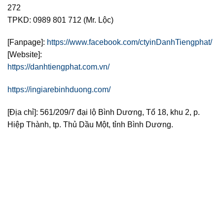
272
TPKD: 0989 801 712 (Mr. Lộc)
[Fanpage]:
https://www.facebook.com/ctyinDanhTiengphat/
[Website]:
https://danhtiengphat.com.vn/
https://ingiarebinhduong.com/
[Địa chỉ]: 561/209/7 đại lộ Bình Dương, Tổ 18, khu 2, p.
Hiệp Thành, tp. Thủ Dầu Một, tỉnh Bình Dương.