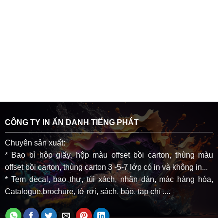
CÔNG TY IN ẤN DANH TIẾNG PHÁT
Chuyên sản xuất:
* Bao bì hộp giấy, hộp màu offset bồi carton, thùng màu
offset bồi carton, thùng carton 3 -5-7 lớp có in và không in...
* Tem decal, bao thư, túi xách, nhãn dán, mác hàng hóa,
Catalogue,brochure, tờ rơi, sách, báo, tạp chí ....