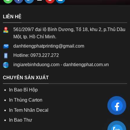
LIÊN HỆ
561/209/7 đại lộ Bình Dương, Tổ 18, khu 2, p.Thủ Dầu
Một, tp. Hồ Chí Minh.
danhtiengphatprinting@gmail.com
Hotline: 0973.227.272
ingiarebinhduong.com
-
danhtiengphat.com.vn
CHUYÊN SẢN XUẤT
In Bao Bì Hộp
In Thùng Carton
In Tem Nhãn Decal
In Bao Thư