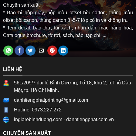
Chuyên sản xuất:
* Bao bì hộp giấy, hộp màu offset bồi carton, thùng màu
offset bồi carton, thùng carton 3 -5-7 lớp có in và không in...
* Tem decal, bao thư, túi xách, nhãn dán, mác hàng hóa,
Catalogue,brochure, tờ rơi, sách, báo, tạp chí ....
LIÊN HỆ
561/209/7 đại lộ Bình Dương, Tổ 18, khu 2, p.Thủ Dầu
Một, tp. Hồ Chí Minh.
danhtiengphatprinting@gmail.com
Hotline: 0973.227.272
ingiarebinhduong.com
-
danhtiengphat.com.vn
CHUYÊN SẢN XUẤT