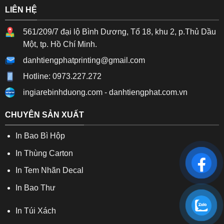
LIÊN HỆ
561/209/7 đại lộ Bình Dương, Tổ 18, khu 2, p.Thủ Dầu
Một, tp. Hồ Chí Minh.
danhtiengphatprinting@gmail.com
Hotline: 0973.227.272
ingiarebinhduong.com
-
danhtiengphat.com.vn
CHUYÊN SẢN XUẤT
In Bao Bì Hộp
In Thùng Carton
In Tem Nhãn Decal
In Bao Thư
In Túi Xách