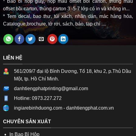
* Bao bì hộp giấy, hộp màu offset bồi carton, thùng màu
offset bồi carton, thùng carton 3 -5-7 lớp có in và không in...
* Tem decal, bao thư, túi xách, nhãn dán, mác hàng hóa,
Catalogue,brochure, tờ rơi, sách, báo, tạp chí ....
LIÊN HỆ
561/209/7 đại lộ Bình Dương, Tổ 18, khu 2, p.Thủ Dầu
Một, tp. Hồ Chí Minh.
danhtiengphatprinting@gmail.com
Hotline: 0973.227.272
ingiarebinhduong.com
-
danhtiengphat.com.vn
CHUYÊN SẢN XUẤT
In Bao Bì Hộp