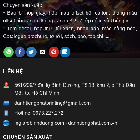
Chuyên sản xuất:
* Bao bì hộp giấy, hộp màu offset bồi carton, thùng màu
offset bồi carton, thùng carton 3 -5-7 lớp có in và không in...
* Tem decal, bao thư, túi xách, nhãn dán, mác hàng hóa,
Catalogue,brochure, tờ rơi, sách, báo, tạp chí ....
LIÊN HỆ
561/209/7 đại lộ Bình Dương, Tổ 18, khu 2, p.Thủ Dầu
Một, tp. Hồ Chí Minh.
danhtiengphatprinting@gmail.com
Hotline: 0973.227.272
ingiarebinhduong.com
-
danhtiengphat.com.vn
CHUYÊN SẢN XUẤT