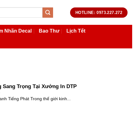
HOTLINE: 0973.227.272
m Nhãn Decal
Bao Thư
Lịch Tết
 Sang Trọng Tại Xưởng In DTP
 Tiếng Phát Trong thế giới kinh...