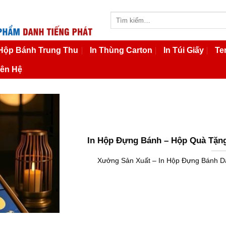
Tìm
kiếm:
 Hộp Bánh Trung Thu
In Thùng Carton
In Túi Giấy
Te
iên Hệ
In Hộp Đựng Bánh – Hộp Quà Tặng
Xưởng Sản Xuất – In Hộp Đựng Bánh Danh