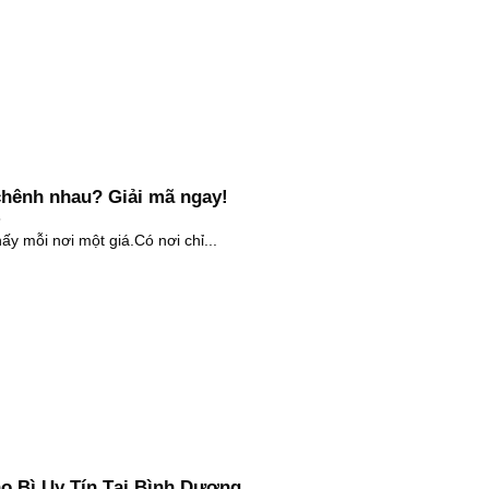
 chênh nhau? Giải mã ngay!
hấy mỗi nơi một giá.Có nơi chỉ...
o Bì Uy Tín Tại Bình Dương