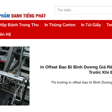
Tìm
kiếm:
 Hộp Bánh Trung Thu
In Thùng Carton
In Túi Giấy
Te
iên Hệ
In Offset Bao Bì Bình Dương Giá Rẻ
Trước Khi 
Thị trường in offset bao bì Bình Dương