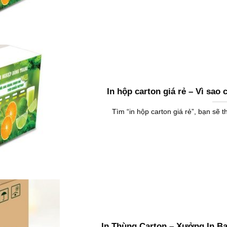
In hộp carton giá rẻ – Vì sao
Tìm “in hộp carton giá rẻ”, bạn sẽ t
In Thùng Carton – Xưởng In Ba