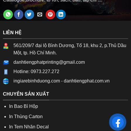
LIÊN HỆ
561/209/7 đại lộ Bình Dương, Tổ 18, khu 2, p.Thủ Dầu
Một, tp. Hồ Chí Minh.
danhtiengphatprinting@gmail.com
Hotline: 0973.227.272
ingiarebinhduong.com
-
danhtiengphat.com.vn
CHUYÊN SẢN XUẤT
In Bao Bì Hộp
In Thùng Carton
In Tem Nhãn Decal