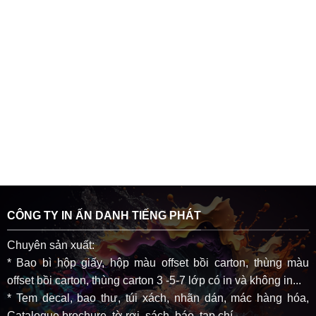
CÔNG TY IN ẤN DANH TIẾNG PHÁT
Chuyên sản xuất:
* Bao bì hộp giấy, hộp màu offset bồi carton, thùng màu
offset bồi carton, thùng carton 3 -5-7 lớp có in và không in...
* Tem decal, bao thư, túi xách, nhãn dán, mác hàng hóa,
Catalogue,brochure, tờ rơi, sách, báo, tạp chí ....