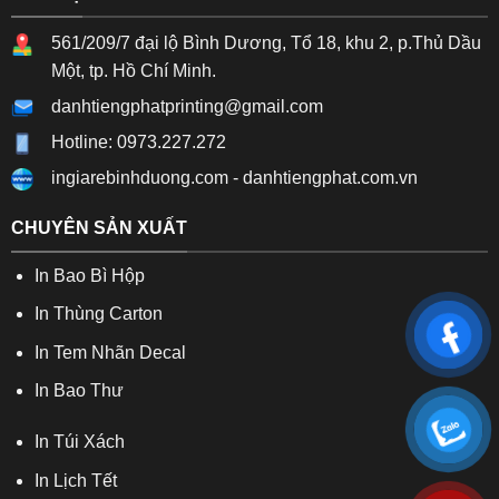
561/209/7 đại lộ Bình Dương, Tổ 18, khu 2, p.Thủ Dầu
Một, tp. Hồ Chí Minh.
danhtiengphatprinting@gmail.com
Hotline: 0973.227.272
ingiarebinhduong.com
-
danhtiengphat.com.vn
CHUYÊN SẢN XUẤT
In Bao Bì Hộp
In Thùng Carton
In Tem Nhãn Decal
In Bao Thư
In Túi Xách
In Lịch Tết