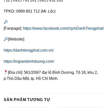
712 | 0913 791 261 | 0915 952 261
TPKD: 0989 801 712 (Mr. Lộc)
[Fanpage]:
https://www.facebook.com/ctyinDanhTiengphat/
[Website]:
https://danhtiengphat.com.vn/
https://ingiarebinhduong.com/
[Địa chỉ]: 561/209/7 đại lộ Bình Dương, Tổ 18, khu 2,
p.Thủ Dầu Một, tp. Hồ Chí Minh.
SẢN PHẨM TƯƠNG TỰ