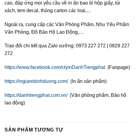
cao, đáp ứng mọi yêu cầu về in ấn bao bì hộp giấy, túi
xách, tem decal, thùng carton các loại,…
Ngoài ra, cung cấp các Văn Phòng Phẩm, Nhu Yếu Phẩm
Văn Phòng, Đồ Bảo Hộ Lao Động,…
Trao đổi chi tiết qua Zalo xưởng: 0973 227 272 | 0829 227
272
https://www.facebook.com/ctyinDanhTiengphat
(Fanpage)
https://ingiarebinhduong.com/
(In ấn sản phẩm)
https://danhtiengphat.com.vn/
(Văn phòng phẩm, Bảo hộ
lao động)
SẢN PHẨM TƯƠNG TỰ