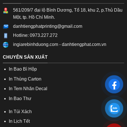
561/209/7 đại lộ Bình Dương, Tổ 18, khu 2, p.Thủ Dầu
Một, tp. Hồ Chí Minh.
danhtiengphatprinting@gmail.com
Hotline: 0973.227.272
ingiarebinhduong.com
-
danhtiengphat.com.vn
CHUYÊN SẢN XUẤT
In Bao Bì Hộp
In Thùng Carton
In Tem Nhãn Decal
In Bao Thư
In Túi Xách
In Lịch Tết