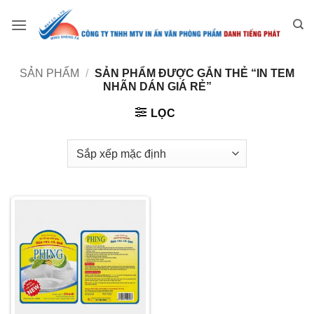
Bỏ
qua
nội
dung
SẢN PHẨM
/
SẢN PHẨM ĐƯỢC GẮN THẺ “IN TEM
NHÃN DÁN GIÁ RẺ”
LỌC