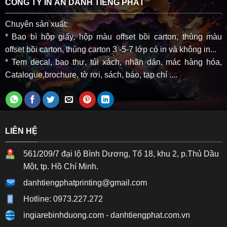
CÔNG TY IN ẤN DANH TIẾNG PHÁT
Chuyên sản xuất:
* Bao bì hộp giấy, hộp màu offset bồi carton, thùng màu
offset bồi carton, thùng carton 3 -5-7 lớp có in và không in...
* Tem decal, bao thư, túi xách, nhãn dán, mác hàng hóa,
Catalogue,brochure, tờ rơi, sách, báo, tạp chí ....
LIÊN HỆ
561/209/7 đại lộ Bình Dương, Tổ 18, khu 2, p.Thủ Dầu
Một, tp. Hồ Chí Minh.
danhtiengphatprinting@gmail.com
Hotline: 0973.227.272
ingiarebinhduong.com
-
danhtiengphat.com.vn