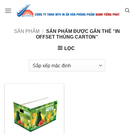
Bỏ
qua
nội
dung
SẢN PHẨM
/
SẢN PHẨM ĐƯỢC GẮN THẺ “IN
OFFSET THÙNG CARTON”
LỌC