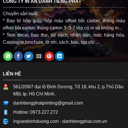
CÔNG TY IN ẤN DANH TIẾNG PHÁT
Chuyên sản xuất:
* Bao bì hộp giấy, hộp màu offset bồi carton, thùng màu
offset bồi carton, thùng carton 3 -5-7 lớp có in và không in...
* Tem decal, bao thư, túi xách, nhãn dán, mác hàng hóa,
Catalogue,brochure, tờ rơi, sách, báo, tạp chí ....
LIÊN HỆ
561/209/7 đại lộ Bình Dương, Tổ 18, khu 2, p.Thủ Dầu
Một, tp. Hồ Chí Minh.
danhtiengphatprinting@gmail.com
Hotline: 0973.227.272
ingiarebinhduong.com
-
danhtiengphat.com.vn