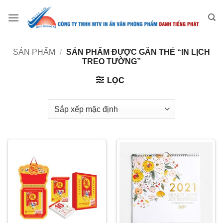
Bỏ
qua
nội
dung
SẢN PHẨM
/
SẢN PHẨM ĐƯỢC GẮN THẺ “IN LỊCH
TREO TƯỜNG”
LỌC