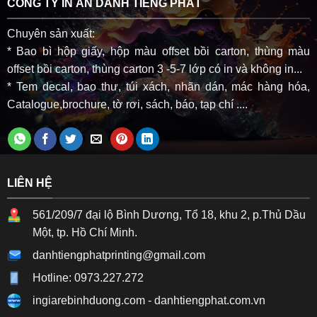
CÔNG TY IN ẤN DANH TIẾNG PHÁT
Chuyên sản xuất:
* Bao bì hộp giấy, hộp màu offset bồi carton, thùng màu
offset bồi carton, thùng carton 3 -5-7 lớp có in và không in...
* Tem decal, bao thư, túi xách, nhãn dán, mác hàng hóa,
Catalogue,brochure, tờ rơi, sách, báo, tạp chí ....
LIÊN HỆ
561/209/7 đại lộ Bình Dương, Tổ 18, khu 2, p.Thủ Dầu
Một, tp. Hồ Chí Minh.
danhtiengphatprinting@gmail.com
Hotline: 0973.227.272
ingiarebinhduong.com
-
danhtiengphat.com.vn