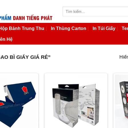
Tìm
kiếm:
 Hộp Bánh Trung Thu
In Thùng Carton
In Túi Giấy
Te
iên Hệ
O BÌ GIẤY GIÁ RẺ”
Hiển