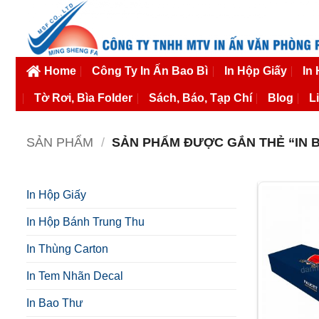
Bỏ
qua
nội
dung
Home
Công Ty In Ấn Bao Bì
In Hộp Giấy
In
Tờ Rơi, Bìa Folder
Sách, Báo, Tạp Chí
Blog
L
SẢN PHẨM
/
SẢN PHẨM ĐƯỢC GẮN THẺ “IN BA
In Hộp Giấy
In Hộp Bánh Trung Thu
In Thùng Carton
In Tem Nhãn Decal
In Bao Thư