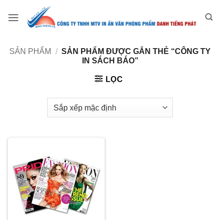
Bỏ
qua
nội
dung
SẢN PHẨM
/
SẢN PHẨM ĐƯỢC GẮN THẺ “CÔNG TY
IN SÁCH BÁO”
LỌC