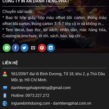
CÔNG TY IN ẤN DANH TIẾNG PHÁT
Chuyên sản xuất:
* Bao bì hộp giấy, hộp màu offset bồi carton, thùng màu
offset bồi carton, thùng carton 3 -5-7 lớp có in và không in...
* Tem decal, bao thư, túi xách, nhãn dán, mác hàng hóa,
Catalogue,brochure, tờ rơi, sách, báo, tạp chí ....
LIÊN HỆ
561/209/7 đại lộ Bình Dương, Tổ 18, khu 2, p.Thủ Dầu
Một, tp. Hồ Chí Minh.
danhtiengphatprinting@gmail.com
Hotline: 0973.227.272
ingiarebinhduong.com
-
danhtiengphat.com.vn