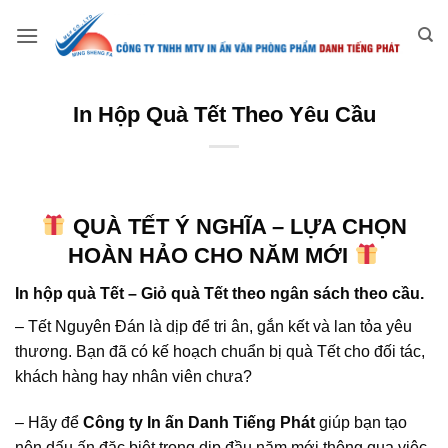
Bỏ
qua
nội
dung
In Hộp Quà Tết Theo Yêu Cầu
QUÀ TẾT Ý NGHĨA – LỰA CHỌN
HOÀN HẢO CHO NĂM MỚI
In hộp quà Tết – Giỏ quà Tết theo ngân sách theo cầu.
– Tết Nguyên Đán là dịp để tri ân, gắn kết và lan tỏa yêu
thương. Bạn đã có kế hoạch chuẩn bị quà Tết cho đối tác,
khách hàng hay nhân viên chưa?
– Hãy để
Công ty In ấn Danh Tiếng Phát
giúp bạn tạo
nên dấu ấn đặc biệt trong dịp đầu năm mới thông qua việc