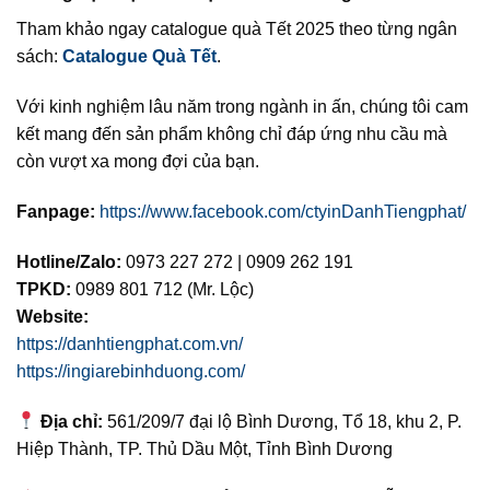
Tham khảo ngay catalogue quà Tết 2025 theo từng ngân
sách:
Catalogue Quà Tết
.
Với kinh nghiệm lâu năm trong ngành in ấn, chúng tôi cam
kết mang đến sản phẩm không chỉ đáp ứng nhu cầu mà
còn vượt xa mong đợi của bạn.
Fanpage:
https://www.facebook.com/ctyinDanhTiengphat/
Hotline/Zalo:
0973 227 272 | 0909 262 191
TPKD:
0989 801 712 (Mr. Lộc)
Website:
https://danhtiengphat.com.vn/
https://ingiarebinhduong.com/
Địa chỉ:
561/209/7 đại lộ Bình Dương, Tổ 18, khu 2, P.
Hiệp Thành, TP. Thủ Dầu Một, Tỉnh Bình Dương