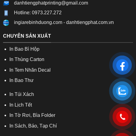
danhtiengphatprinting@gmail.com
Hotline: 0973.227.272
ingiarebinhduong.com
-
danhtiengphat.com.vn
CHUYÊN SẢN XUẤT
In Bao Bì Hộp
In Thùng Carton
In Tem Nhãn Decal
In Bao Thư
In Túi Xách
In Lịch Tết
In Tờ Rơi, Bìa Folder
In Sách, Báo, Tạp Chí