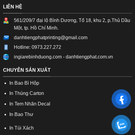
LIÊN HỆ
561/209/7 đại lộ Bình Dương, Tổ 18, khu 2, p.Thủ Dầu
Một, tp. Hồ Chí Minh.
danhtiengphatprinting@gmail.com
Hotline: 0973.227.272
ingiarebinhduong.com
-
danhtiengphat.com.vn
CHUYÊN SẢN XUẤT
In Bao Bì Hộp
In Thùng Carton
In Tem Nhãn Decal
In Bao Thư
In Túi Xách