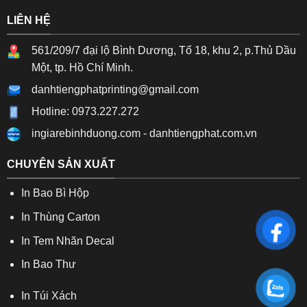
LIÊN HỆ
561/209/7 đại lộ Bình Dương, Tổ 18, khu 2, p.Thủ Dầu
Một, tp. Hồ Chí Minh.
danhtiengphatprinting@gmail.com
Hotline: 0973.227.272
ingiarebinhduong.com
-
danhtiengphat.com.vn
CHUYÊN SẢN XUẤT
In Bao Bì Hộp
In Thùng Carton
In Tem Nhãn Decal
In Bao Thư
In Túi Xách