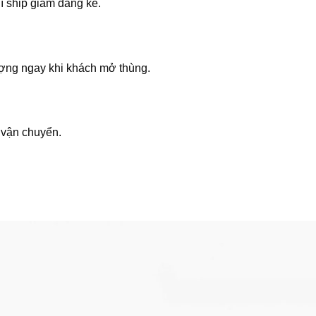
í ship giảm đáng kể.
ượng ngay khi khách mở thùng.
 vận chuyển.