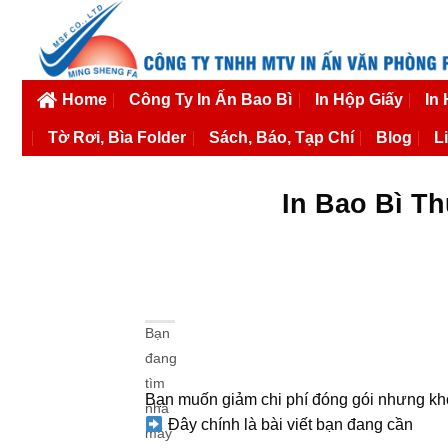
Bỏ
qua
nội
dung
Home
Công Ty In Ấn Bao Bì
In Hộp Giấy
In
Tờ Rơi, Bìa Folder
Sách, Báo, Tạp Chí
Blog
L
In Bao Bì T
Bạn
đang
tìm
Bạn muốn giảm chi phí đóng gói nhưng khô
nhà
Đây chính là bài viết bạn đang cần
máy