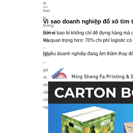
in
—
bao
bì
Vì sao doanh nghiệp đổ xô tìm 
thùng
Bởi vì bao bì không chỉ để đựng hàng mà 
carton
Và quan trọng hơn: 70% chi phí logistic c
đẹp
–
Nhiều doanh nghiệp đang âm thầm thay đổi
bền
–
giá
rẻ
nhưng
vẫn
chuyên
nghiệp?