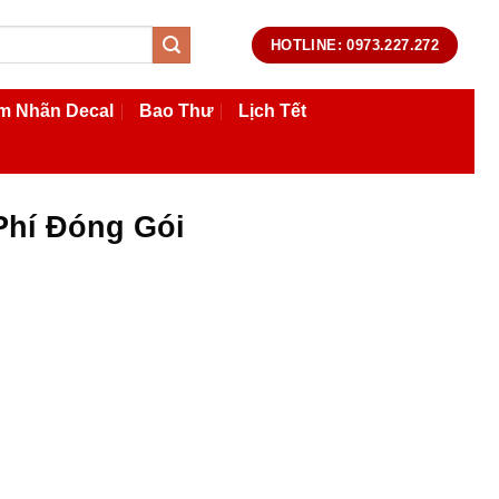
HOTLINE: 0973.227.272
m Nhãn Decal
Bao Thư
Lịch Tết
Phí Đóng Gói